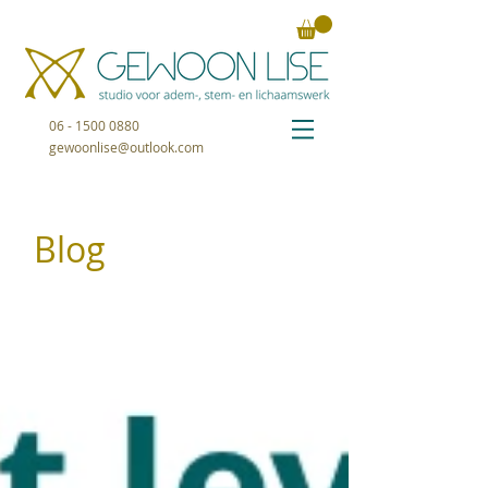
06 - 1500 0880
gewoonlise@outlook.com
Blog