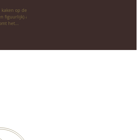
de kaken op de
n figuurlijk) aan
omt het...