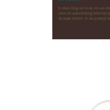
In deze blog wil ik de rol van 
stem en ademhaling letterlijk (e
de kaak stellen. In de praktijk k