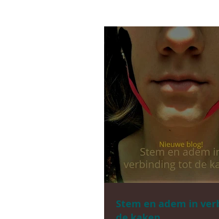
Stem en adem in verb
de kaken