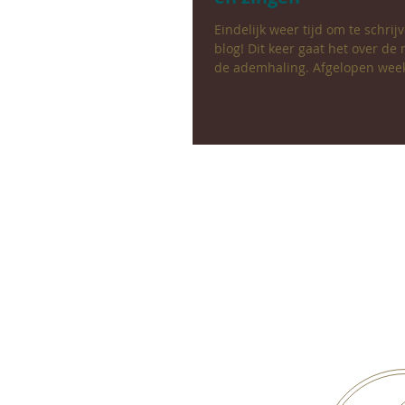
Eindelijk weer tijd om te schri
blog! Dit keer gaat het over d
de ademhaling. Afgelopen week
mijn...