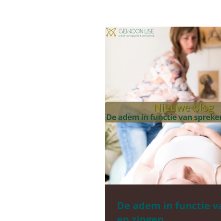
De adem in functie v
en zingen