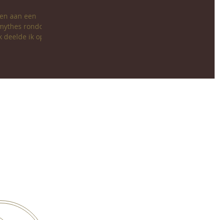
jven aan een
e mythes rondom
 deelde ik op