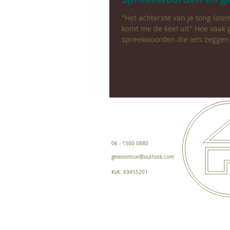
''Het achterste van je tong laten 
komt me de keel uit'' Hoe vaak g
spreekwoorden die iets zeggen 
06 - 1500 0880
gewoonlise@outlook.com
KvK: 69455201