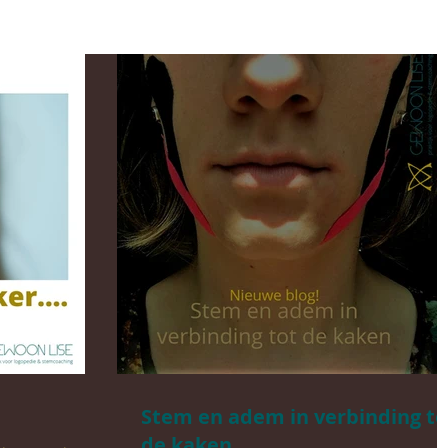
Stem en adem in verbinding to
de kaken