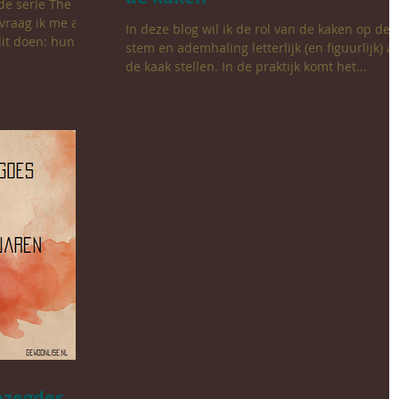
de serie The
In deze blog wil ik de rol van de kaken op de
it doen: hun...
stem en ademhaling letterlijk (en figuurlijk) a
de kaak stellen. In de praktijk komt het...
ezegdes