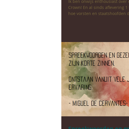
Ik ben onwijs enthousiast over 
Crown! En al sinds aflevering 1 vraag ik me af
hoe vorsten en staatshoofden d
Spreekwoorden en g