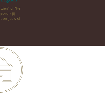
zien'' of ''Het
ebruik jij
over jouw of...