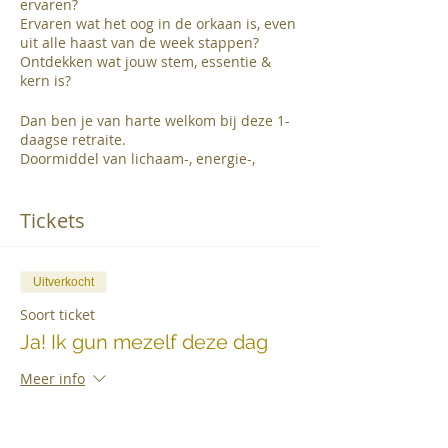
ervaren?
Ervaren wat het oog in de orkaan is, even
uit alle haast van de week stappen?
Ontdekken wat jouw stem, essentie &
kern is?
Dan ben je van harte welkom bij deze 1-
daagse retraite.
Doormiddel van lichaam-, energie-,
adem- en stemwerk breng ik je in 1 dag
weer terug uit je hoofd, in je lijf.
Je ontvangt totale verzorging van lichaam
Tickets
en geest.
Breng jezelf terug bij jezelf, terug in rust
& ontspanning.
Uitverkocht
Planning is ongeveer als volgt en wordt
Soort ticket
intuïtief afgestemd met de groep:
Ja! Ik gun mezelf deze dag
9:00-9:30 Inloop
9:30 Meditatie & yogasesie
Meer info
11:00 Koffiebreak
12:00 Sharingsessie (adem/stemwerk)
Prijs
13:00-15:00 Lunch + PAUZE in stilte (+evt.
€ 168,00