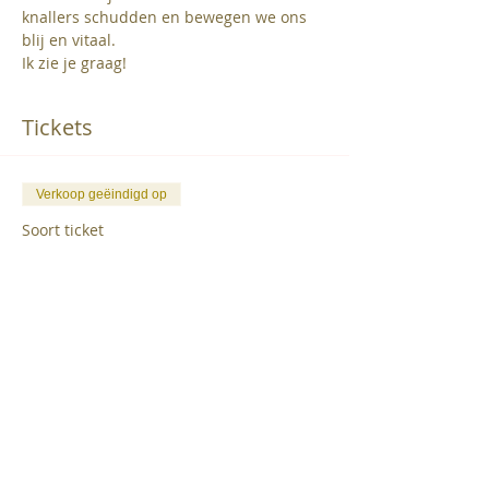
knallers schudden en bewegen we ons 
blij en vitaal.
Ik zie je graag! 
Tickets
Verkoop geëindigd op
Soort ticket
Toegangsticket
Prijs
€ 5,55
Deel dit evenement